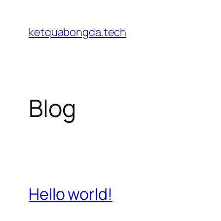
Chuyển
đến
ketquabongda.tech
phần
nội
dung
Blog
Hello world!